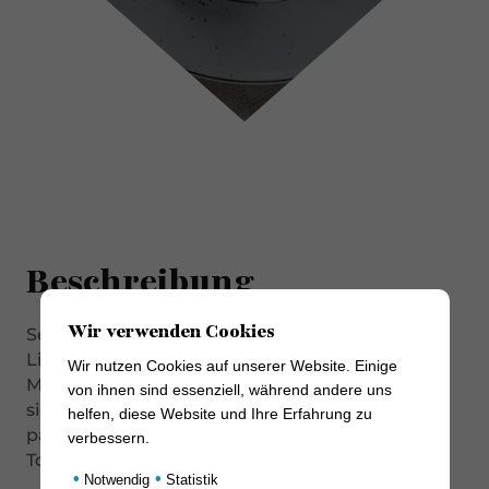
Beschreibung
Wir verwenden Cookies
Seit Tim Mälzer sie als eines seiner
Lieblingsprodukte entdeckte, ist sie in aller
Wir nutzen Cookies auf unserer Website. Einige
Munde, die herrlich sahnige Burrata. Man kann
von ihnen sind essenziell, während andere uns
sie halbiert kalt oder lauwarm servieren. Dazu
helfen, diese Website und Ihre Erfahrung zu
passen ein fruchtiger Weisswein, geschmorte
verbessern.
Tomaten, San Daniele Schinken und Salat.
•
•
Notwendig
Statistik