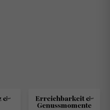
z &
Erreichbarkeit &
Genussmomente