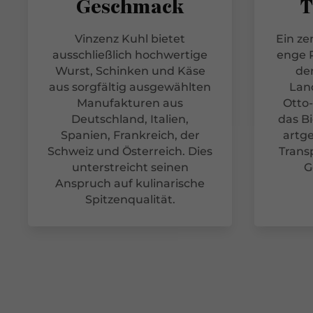
Geschmack
T
Vinzenz Kuhl bietet
Ein ze
ausschließlich hochwertige
enge P
Wurst, Schinken und Käse
de
aus sorgfältig ausgewählten
Lan
Manufakturen aus
Otto
Deutschland, Italien,
das B
Spanien, Frankreich, der
artge
Schweiz und Österreich. Dies
Trans
unterstreicht seinen
G
Anspruch auf kulinarische
Spitzenqualität.