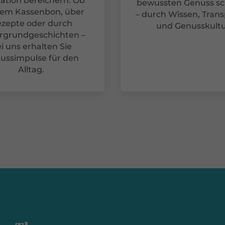
ration bereichern. Ob
bewussten Genuss sc
dem Kassenbon, über
– durch Wissen, Tran
zepte oder durch
und Genusskultu
rgrundgeschichten –
i uns erhalten Sie
ussimpulse für den
Alltag.