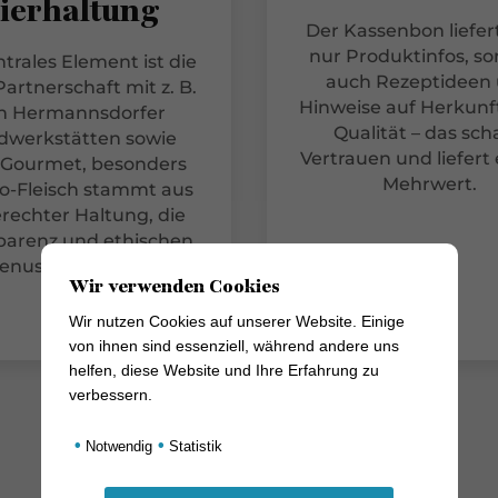
ierhaltung
Der Kassenbon liefert
nur Produktinfos, s
ntrales Element ist die
auch Rezeptideen
artnerschaft mit z. B.
Hinweise auf Herkunf
n Hermannsdorfer
Qualität – das sch
dwerkstätten sowie
Vertrauen und liefert
-Gourmet, besonders
Mehrwert.
io-Fleisch stammt aus
rechter Haltung, die
parenz und ethischen
enuss garantiert.
Wir verwenden Cookies
Wir nutzen Cookies auf unserer Website. Einige
von ihnen sind essenziell, während andere uns
helfen, diese Website und Ihre Erfahrung zu
verbessern.
•
•
Notwendig
Statistik