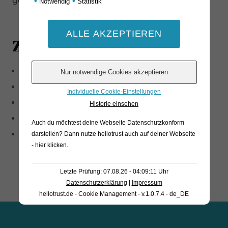
gebraten zum Aperitivo
•
•
Notwendig
Statistik
Zutaten
95 % Schweinefleisch (Herkunft: Spanien)
Paprika
Individuelle Cookie-Einstellungen
Salz
Historie einsehen
Gewürze
Auch du möchtest deine Webseite Datenschutzkonform
kann Spuren von Senf enthalten
darstellen? Dann nutze
hellotrust auch auf deiner Webseite
- hier klicken
.
Letzte Prüfung: 07.08.26 - 04:09:11 Uhr
Datenschutzerklärung
|
Impressum
hellotrust.de - Cookie Management - v.1.0.7.4 - de_DE