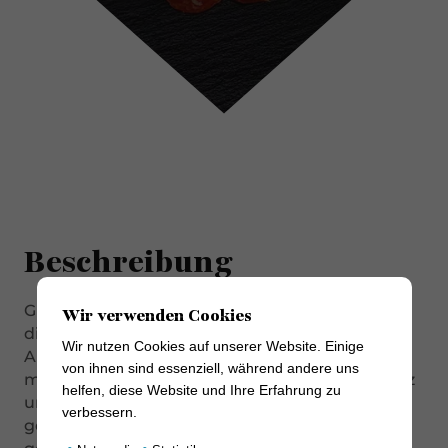
Beschreibung
Gutes Fleisch, Tradition und Handwerk machen
Wir verwenden Cookies
die Qualität der Chorizos des Familienbetriebes
Wir nutzen Cookies auf unserer Website. Einige
Alejandro aus. Diese ist mit spanischem Pfeffer
von ihnen sind essenziell, während andere uns
mild abgeschmeckt und ansonsten nur mit Salz
helfen, diese Website und Ihre Erfahrung zu
und Gewürzen aromatisiert. Sie schmeckt ganz
verbessern.
gebraten,in Eintöpfen und als Scheiben