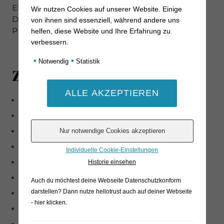
Ein Paket besteht aus 5 Würstchen.
Wir nutzen Cookies auf unserer Website. Einige
Der Senf dient der Dekoration und ist im
von ihnen sind essenziell, während andere uns
Produktpreis nicht enthalten.
helfen, diese Website und Ihre Erfahrung zu
verbessern.
•
•
Notwendig
Statistik
Zutaten
Bio-Schweinefleisch
Trinkwasser
Speisesalz
Bio-Gewürze
Individuelle Cookie-Einstellungen
Bio-Dextrose
Historie einsehen
Meersalz
Auch du möchtest deine Webseite Datenschutzkonform
darstellen? Dann nutze
hellotrust auch auf deiner Webseite
Antioxidationsmittel: Ascorbinsäure
- hier klicken
.
Hefeextrakt