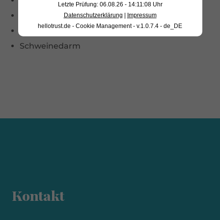
Bio-Reismehl
Letzte Prüfung: 06.08.26 - 14:11:08 Uhr
Stabilisator: Natriumcitrat
Datenschutzerklärung
|
Impressum
hellotrust.de - Cookie Management - v.1.0.7.4 - de_DE
natürliches Aroma
Schweinedarm
Kontakt