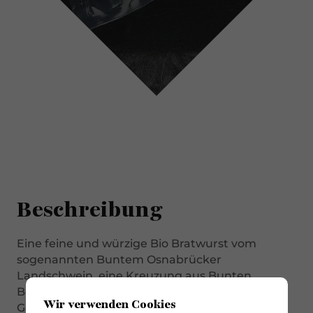
Beschreibung
Eine feine und würzige Bio Bratwurst vom
sogenannten Buntem Osnabrücker
Landschwein, eine Kreuzung aus Bunten
Bentheimern und Duroc. Zu jedem Anlass ein
Wir verwenden Cookies
Genuss!