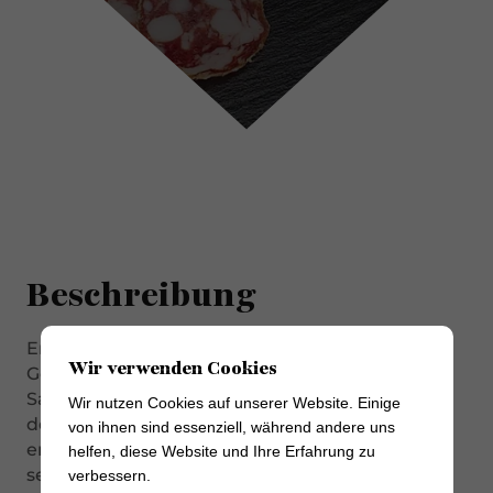
Beschreibung
Entdecken Sie die majestätische Welt des
Wir verwenden Cookies
Geschmacks mit unserer exquisiten Greve
Salami! Inspiriert von der kulinarischen Pracht
Wir nutzen Cookies auf unserer Website. Einige
der italienischen Region Greve in Chianti,
von ihnen sind essenziell, während andere uns
entführt Sie diese Delikatesse auf eine
helfen, diese Website und Ihre Erfahrung zu
sensorische Reise durch Aromen und Tradition.
verbessern.