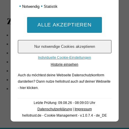
•
•
Notwendig
Statistik
Zutaten
Schweinefleisch
Salz
Dextrose
Individuelle Cookie-Einstellungen
Pfeffer
Historie einsehen
Knoblauch
Auch du möchtest deine Webseite Datenschutzkonform
Antioxidationsmittel: E300
darstellen? Dann nutze
hellotrust auch auf deiner Webseite
- hier klicken
.
Konservierungsstoff: E250, E252
Letzte Prüfung: 09.08.26 - 08:09:03 Uhr
Datenschutzerklärung
|
Impressum
hellotrust.de - Cookie Management - v.1.0.7.4 - de_DE