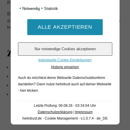
Rinde umgeben.
•
•
Notwendig
Statistik
Bitte beachten Sie, dass es bei diesem Produkt
zu einem Gewichtsunterschied von +- 15 Gramm
kommen kann.
Zutaten
Individuelle Cookie-Einstellungen
Kuhrohmilch
Historie einsehen
Salz
Auch du möchtest deine Webseite Datenschutzkonform
darstellen? Dann nutze
hellotrust auch auf deiner Webseite
Lab
- hier klicken
.
Milchsäurebakterien
Letzte Prüfung: 06.08.26 - 03:34:04 Uhr
Datenschutzerklärung
|
Impressum
hellotrust.de - Cookie Management - v.1.0.7.4 - de_DE