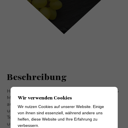
Beschreibung
Hartkäse aus Rohmilch, der nach mindestens 15
Wir verwenden Cookies
Monaten Reifung durch seinen kräftigen wie
auch fruchtigen Geschmack betört. Sein zarte
Wir nutzen Cookies auf unserer Website. Einige
und dennoch ziemlich fester, kaum brüchiger
von ihnen sind essenziell, während andere uns
Teig ist je nach Saison elfenbeinfarben bis gelb
helfen, diese Website und Ihre Erfahrung zu
und wird von einer bräunlichen, leicht feuchten
verbessern.