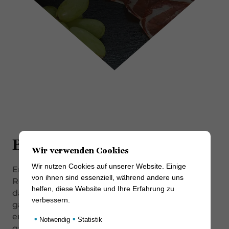
Beschreibung
Wir verwenden Cookies
Wir nutzen Cookies auf unserer Website. Einige
Er reift langsam und natürlich in antiken
von ihnen sind essenziell, während andere uns
Reifekellern in der Region Parma. Dies sorgt
helfen, diese Website und Ihre Erfahrung zu
dafür, dass der 36 Monate alte Schinken seinen
verbessern.
ganz eigenen besonderen Geschmack
entwickelt. Dabei achtet die Familie Devodier
•
•
Notwendig
Statistik
ganz besonders auf eine ausgewählte