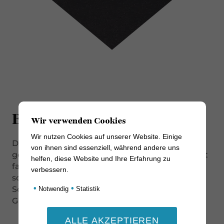
Beschreibung
Wir verwenden Cookies
Wir nutzen Cookies auf unserer Website. Einige
Das Teres Major oder auch Metzgerstück
von ihnen sind essenziell, während andere uns
genannt, ist ein Schultermuskel vom Rind. Es ist
helfen, diese Website und Ihre Erfahrung zu
fast so zart wie ein Filet und kann deswegen
verbessern.
sowohl kurz gebraten, als auch für
•
•
Schmorgerichte, wie Boeuf Bourguignon oder
Notwendig
Statistik
Gulasch verwendet werden.