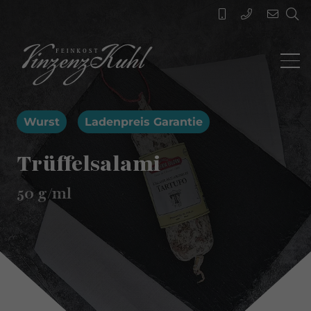
Wurst
Ladenpreis Garantie
Trüffelsalami
50
g/ml