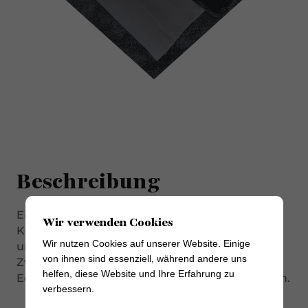
Beschreibung
Ein besonderer Geschmack durch die
Wir verwenden Cookies
Kombination der Aromen von weißen Trüffeln
Wir nutzen Cookies auf unserer Website. Einige
und der Wurst aus magerem Schweinefleisch.
von ihnen sind essenziell, während andere uns
Zwei Monate gereift. Im Naturdarm mit
helfen, diese Website und Ihre Erfahrung zu
Edelschimmel. In dünne Scheiben aufschneiden.
verbessern.