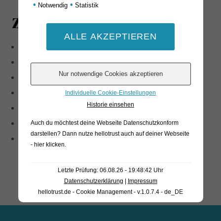
•
•
Notwendig
Statistik
Zutaten
Schweinefleisch
Salz
natürliche Aromen
Dextrose
Individuelle Cookie-Einstellungen
Historie einsehen
Trüffelaroma 0.08%
Antioxidationsmittel: E300
Auch du möchtest deine Webseite Datenschutzkonform
darstellen? Dann nutze
hellotrust auch auf deiner Webseite
Konservierungsstoff: E252
- hier klicken
.
Letzte Prüfung: 06.08.26 - 19:48:42 Uhr
Datenschutzerklärung
|
Impressum
hellotrust.de - Cookie Management - v.1.0.7.4 - de_DE