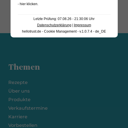
- hier klicken
.
Letzte Prüfung: 07.08.26 - 21:30:06 Uhr
Datenschutzerklärung
|
Impressum
hellotrust.de - Cookie Management - v.1.0.7.4 - de_DE
Themen
Rezepte
Über uns
Produkte
Verkaufstermine
Karriere
Vorbestellen