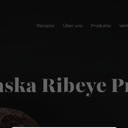
Rezepte
Über uns
Produkte
Ver
ska Ribeye P