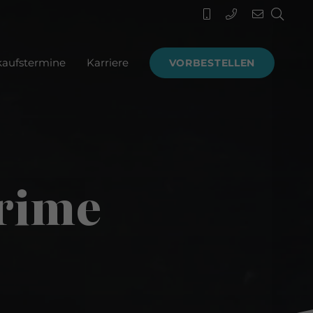
kaufstermine
Karriere
VORBESTELLEN
rime