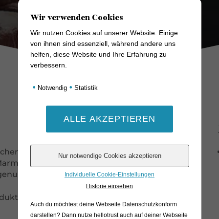
Wir verwenden Cookies
Wir nutzen Cookies auf unserer Website. Einige
von ihnen sind essenziell, während andere uns
helfen, diese Website und Ihre Erfahrung zu
verbessern.
•
•
Notwendig
Statistik
schen Prime Qualitätsstufe ausgezeichnet, was
it, Marmorierung und Geschmack kaum zu
hgenuss der Spitzenklasse!
Individuelle Cookie-Einstellungen
Historie einsehen
odukt zu einer Gewichtsabweichung von +/- 15
Auch du möchtest deine Webseite Datenschutzkonform
darstellen? Dann nutze
hellotrust auch auf deiner Webseite