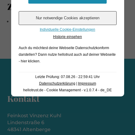
Zutaten
geröstete und gemahlene Kaffeebohnen
Individuelle Cookie-Einstellungen
Historie einsehen
Auch du möchtest deine Webseite Datenschutzkonform
darstellen? Dann nutze
hellotrust auch auf deiner Webseite
- hier klicken
.
Letzte Prüfung: 07.08.26 - 22:59:41 Uhr
Datenschutzerklärung
|
Impressum
hellotrust.de - Cookie Management - v.1.0.7.4 - de_DE
Kontakt
Feinkost Vinzenz Kuhl
Lindenstraße 6
48341 Altenberge