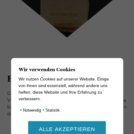
Wir verwenden Cookies
Beschreibung
Wir nutzen Cookies auf unserer Website. Einige
von ihnen sind essenziell, während andere uns
helfen, diese Website und Ihre Erfahrung zu
Gut verpackt ist die gemahlene Mischung
verbessern.
Vivace, die je zur Hälfte aus Arabica und Robusta
besteht. Der starke, runde Geschmack kommt in
•
•
Notwendig
Statistik
der Espressokanne deutlich heraus.