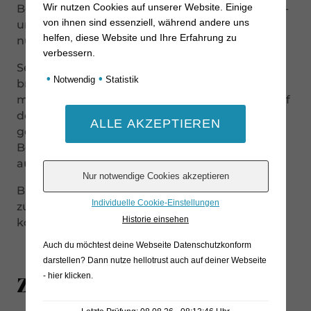
Wir nutzen Cookies auf unserer Website. Einige
Bergkäse mindestens 8 Monate im Naturkeller -
von ihnen sind essenziell, während andere uns
und entwickelt dabei sein fein-würziges,
helfen, diese Website und Ihre Erfahrung zu
nussiges Aroma mit angenehmer Tiefe.
verbessern.
Sein fester, geschmeidiger Teig, die zart
•
•
Notwendig
Statistik
brüchige Konsistenz und der volle Geschmack
machen ihn zum perfekten Genusskäse: pur auf
der Käseplatte, zu herzhaftem Brot oder
gerieben über warme Speisen. Ein echter
Bergkäse mit Charakter - kräftig, aber
ausgewogen.
Bitte beachten Sie, dass es bei diesem Produkt
Individuelle Cookie-Einstellungen
zu einem Gewichtsunterschied von +-15 Gramm
Historie einsehen
kommen kann.
Auch du möchtest deine Webseite Datenschutzkonform
darstellen? Dann nutze
hellotrust auch auf deiner Webseite
- hier klicken
.
Zutaten