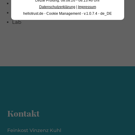
Letzte Prüfung: 08.08.26 - 08:13:46 Uhr
Kuhrohmilch
Datenschutzerklärung
|
Impressum
Salz
hellotrust.de - Cookie Management - v.1.0.7.4 - de_DE
Lab
Kontakt
Feinkost Vinzenz Kuhl