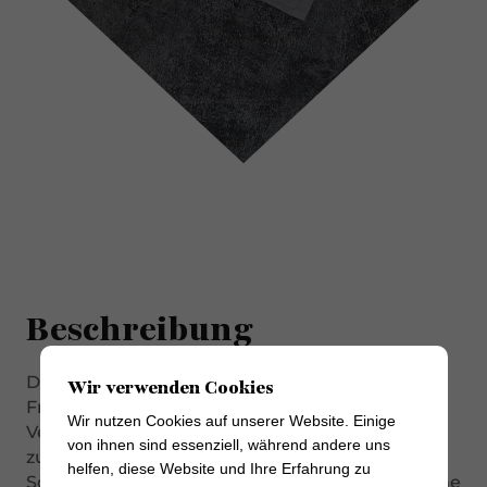
Beschreibung
Die tiefe Süße der gekochten Zwiebel und die
Wir verwenden Cookies
Frucht der Himbeere gehen eine harmonische
Wir nutzen Cookies auf unserer Website. Einige
Verbindung ein. Dieses Chutney schmeckt gut
von ihnen sind essenziell, während andere uns
zu kaltem Fleisch und Geflügel, wie gekochtem
helfen, diese Website und Ihre Erfahrung zu
Schinken und Roastbeef. Es kann aber auch eine