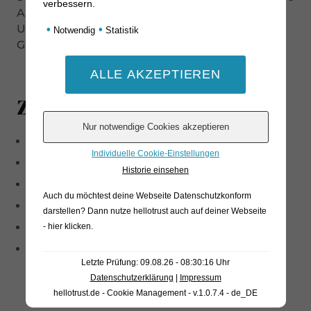
verbessern.
Alternative zu Senf sein wie bei Frikadellen.
Unter den Käsen ist Schnittkäse wie ein junger
•
•
Notwendig
Statistik
Gruyère ein passender Partner.
Zutaten
Zucker
Individuelle Cookie-Einstellungen
Rote Zwiebeln 30%
Historie einsehen
Himbeeren 11%
Auch du möchtest deine Webseite Datenschutzkonform
Essig
darstellen? Dann nutze
hellotrust auch auf deiner Webseite
Geliermittel: Pektin
- hier klicken
.
Zitronensaft
Letzte Prüfung: 09.08.26 - 08:30:16 Uhr
Datenschutzerklärung
|
Impressum
hellotrust.de - Cookie Management - v.1.0.7.4 - de_DE